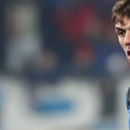
dell’Atalanta
9 Agosto 2026
Stop per Kamaldeen Sulemana,
distorsione al ginocchio
nell’amichevole contro lo Schalke 04
8 Agosto 2026
Schalke 04-Atalanta 0-3, la Dea
vince in Germania: Scamacca,
Samardžić e Krstović firmano il successo
8 Agosto 2026