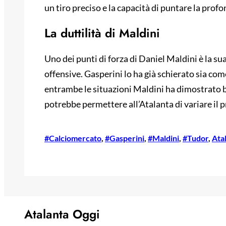
un tiro preciso e la capacità di puntare la profo
La duttilità di Maldini
Uno dei punti di forza di Daniel Maldini è la sua
offensive. Gasperini lo ha già schierato sia co
entrambe le situazioni Maldini ha dimostrato b
potrebbe permettere all’Atalanta di variare il p
#Calciomercato
, 
#Gasperini
, 
#Maldini
, 
#Tudor
, 
Ata
Atalanta Oggi