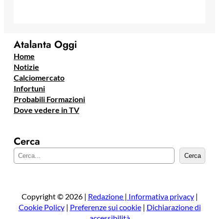
Atalanta Oggi
Home
Notizie
Calciomercato
Infortuni
Probabili Formazioni
Dove vedere in TV
Cerca
C
Cerca
e
r
c
a
Copyright © 2026 |
Redazione
|
Informativa privacy
|
Cookie Policy
|
Preferenze sui cookie
|
Dichiarazione di
accessibilità