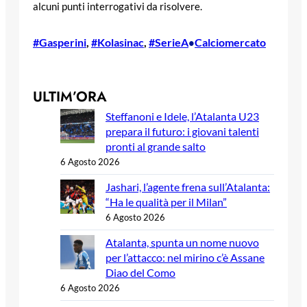
alcuni punti interrogativi da risolvere.
#Gasperini
, 
#Kolasinac
, 
#SerieA
Calciomercato
•
ULTIM’ORA
Steffanoni e Idele, l’Atalanta U23
prepara il futuro: i giovani talenti
pronti al grande salto
6 Agosto 2026
Jashari, l’agente frena sull’Atalanta:
“Ha le qualità per il Milan”
6 Agosto 2026
Atalanta, spunta un nome nuovo
per l’attacco: nel mirino c’è Assane
Diao del Como
6 Agosto 2026