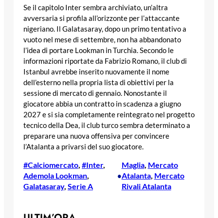
Se il capitolo Inter sembra archiviato, un’altra
avversaria si profila all’orizzonte per l’attaccante
nigeriano. Il Galatasaray, dopo un primo tentativo a
vuoto nel mese di settembre, non ha abbandonato
l’idea di portare Lookman in Turchia. Secondo le
informazioni riportate da Fabrizio Romano, il club di
Istanbul avrebbe inserito nuovamente il nome
dell’esterno nella propria lista di obiettivi per la
sessione di mercato di gennaio. Nonostante il
giocatore abbia un contratto in scadenza a giugno
2027 e si sia completamente reintegrato nel progetto
tecnico della Dea, il club turco sembra determinato a
preparare una nuova offensiva per convincere
l’Atalanta a privarsi del suo giocatore.
#Calciomercato
, 
#Inter
, 
Maglia
, 
Mercato
Ademola Lookman
, 
Atalanta
, 
Mercato
•
Galatasaray
, 
Serie A
Rivali Atalanta
ULTIM’ORA