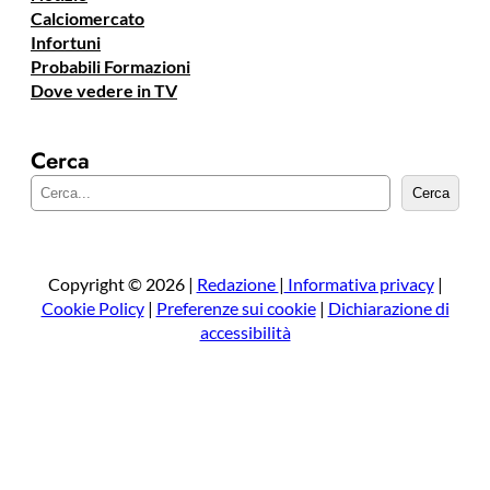
Calciomercato
Infortuni
Probabili Formazioni
Dove vedere in TV
Cerca
C
Cerca
e
r
c
a
Copyright © 2026 |
Redazione
|
Informativa privacy
|
Cookie Policy
|
Preferenze sui cookie
|
Dichiarazione di
accessibilità