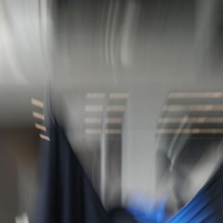
pronti al grande salto
6 Agosto 2026
Jashari, l’agente frena sull’Atalanta:
“Ha le qualità per il Milan”
6 Agosto 2026
Atalanta, spunta un nome nuovo per
l’attacco: nel mirino c’è Assane Diao
del Como
6 Agosto 2026