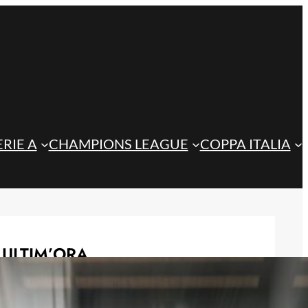
ERIE A
CHAMPIONS LEAGUE
COPPA ITALIA
ULTIM’ORA
Steffanoni e Idele, l’Atalanta U23
prepara il futuro: i giovani talenti