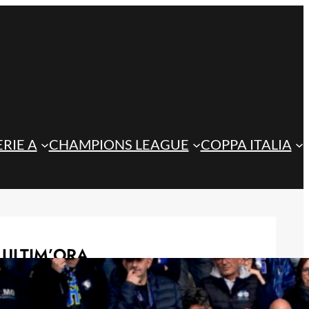
ERIE A
CHAMPIONS LEAGUE
COPPA ITALIA
ULTIM’ORA
Mercato, l’ex Atalanta Romero verso
l’Atletico Madrid: Inter in attesa