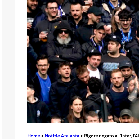
Home
>
Notizie Atalanta
>
Rigore negato all’Inter, l’