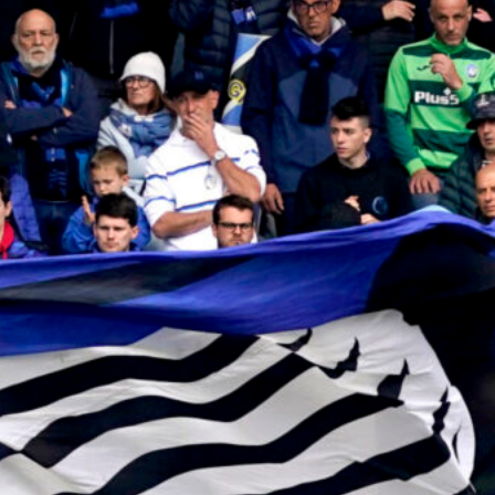
6 Agosto 2026
Sulemana nel mirino del Torino, ma
l’operazione è legata alle cessioni
granata
6 Agosto 2026
Atalanta, de Roon recupera: Sarri
può contare su di lui per lo Schalke
04
6 Agosto 2026