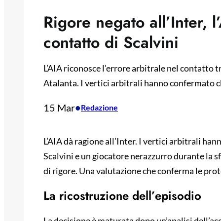
Rigore negato all’Inter, 
contatto di Scalvini
L’AIA riconosce l’errore arbitrale nel contatto t
Atalanta. I vertici arbitrali hanno confermato c
15 Mar
•
Redazione
L’AIA dà ragione all’Inter. I vertici arbitrali h
Scalvini e un giocatore nerazzurro durante la sf
di rigore. Una valutazione che conferma le pro
La ricostruzione dell’episodio
La decisione è maturata dopo un’analisi dell’a