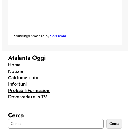
Standings provided by
Sofascore
Atalanta Oggi
Home
Notizie
Calciomercato
Infortuni
Probabili Formazioni
Dove vedere in TV
Cerca
C
Cerca
e