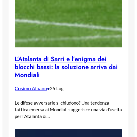
L’Atalanta di Sarri e l’enigma dei
blocchi bassi: la soluzione arriva dai
Mondiali
Cosimo Albano
•
25 Lug
Le difese avversarie si chiudono? Una tendenza
tattica emersa ai Mondiali suggerisce una via d’uscita
per l’Atalanta di…