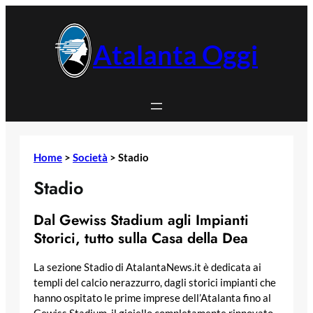
Vai
al
contenuto
Atalanta Oggi
Home
>
Società
>
Stadio
Stadio
Dal Gewiss Stadium agli Impianti
Storici, tutto sulla Casa della Dea
La sezione Stadio di AtalantaNews.it è dedicata ai
templi del calcio nerazzurro, dagli storici impianti che
hanno ospitato le prime imprese dell’Atalanta fino al
Gewiss Stadium, il gioiello completamente rinnovato