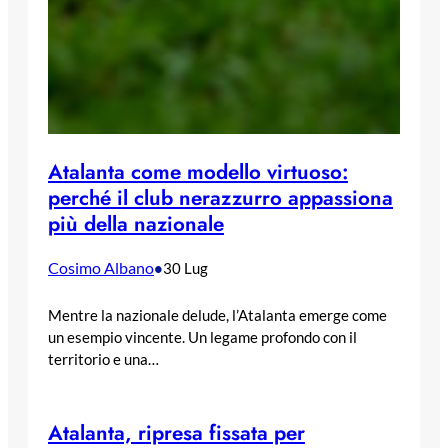
Atalanta come modello virtuoso:
perché il club nerazzurro appassiona
più della nazionale
Cosimo Albano
•
30 Lug
Mentre la nazionale delude, l’Atalanta emerge come
un esempio vincente. Un legame profondo con il
territorio e una…
Atalanta, ripresa fissata per