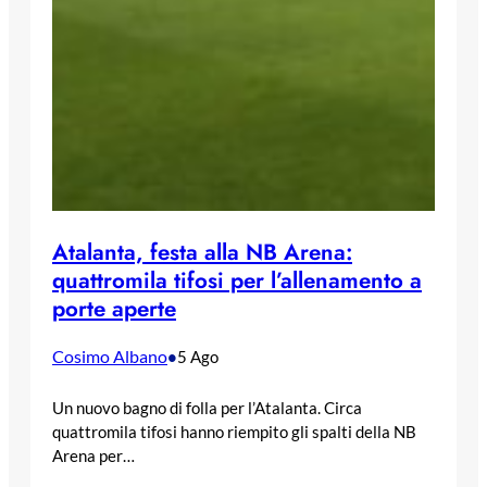
Atalanta, festa alla NB Arena:
quattromila tifosi per l’allenamento a
porte aperte
Cosimo Albano
•
5 Ago
Un nuovo bagno di folla per l’Atalanta. Circa
quattromila tifosi hanno riempito gli spalti della NB
Arena per…