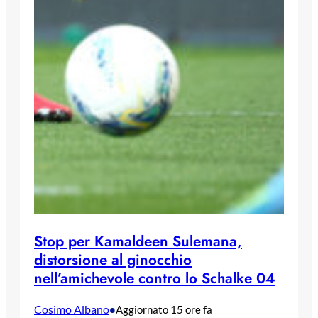
Stop per Kamaldeen Sulemana,
distorsione al ginocchio
nell’amichevole contro lo Schalke 04
Cosimo Albano
•
Aggiornato 15 ore fa