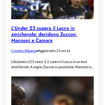
L’Under 23 supera il Lecco in
amichevole: decidono Zuccon,
Manzoni e Camara
Cosimo Albano
•
Aggiornato 23 ore fa
L’Atalanta U23 vince 3-2 contro il Lecco in un test
amichevole. A segno Zuccon su punizione, Manzoni e…