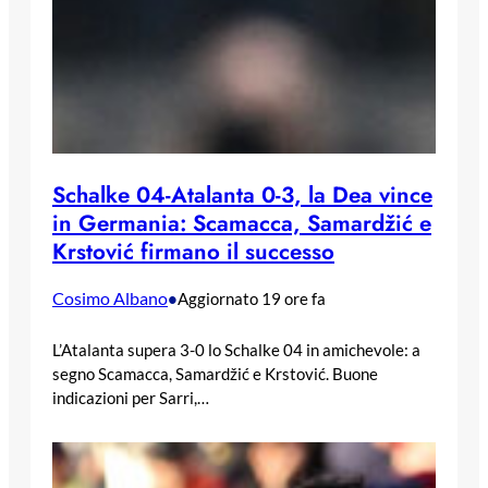
Schalke 04-Atalanta 0-3, la Dea vince
in Germania: Scamacca, Samardžić e
Krstović firmano il successo
Cosimo Albano
•
Aggiornato 19 ore fa
L’Atalanta supera 3-0 lo Schalke 04 in amichevole: a
segno Scamacca, Samardžić e Krstović. Buone
indicazioni per Sarri,…