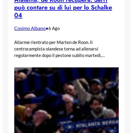
può contare su di lui per lo Schalke
04
Cosimo Albano
•
6 Ago
Allarme rientrato per Marten de Roon. Il
centrocampista olandese torna ad allenarsi
regolarmente dopo il pestone subito martedì,…