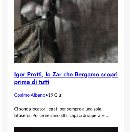
Igor Protti, lo Zar che Bergamo scoprì
prima di tutti
Cosimo Albano
•
19 Giu
Ci sono giocatori legati per sempre a una sola
tifoseria. Poi ce ne sono altri capaci di superare…