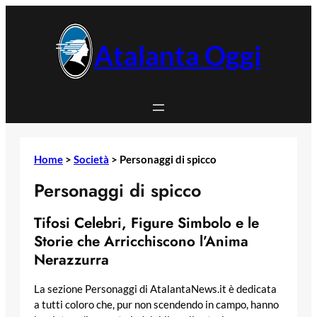
Vai
al
contenuto
Atalanta Oggi
Home
>
Società
>
Personaggi di spicco
Personaggi di spicco
Tifosi Celebri, Figure Simbolo e le
Storie che Arricchiscono l’Anima
Nerazzurra
La sezione Personaggi di AtalantaNews.it è dedicata
a tutti coloro che, pur non scendendo in campo, hanno