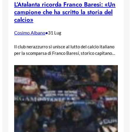
L’Atalanta ricorda Franco Baresi: «Un
campione che ha scritto la storia del
calcio»
Cosimo Albano
•
31 Lug
Il club nerazzurro si unisce al lutto del calcio italiano
per la scomparsa di Franco Baresi, storico capitano…