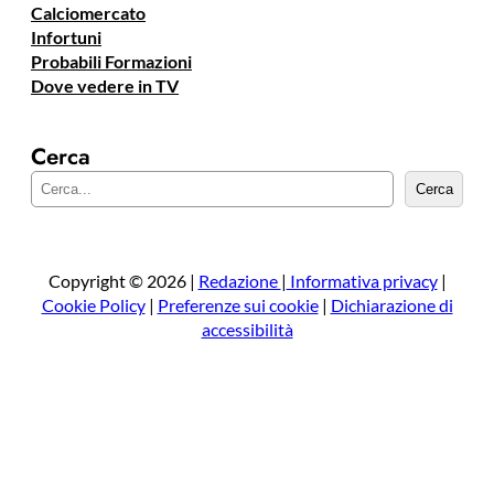
Calciomercato
Infortuni
Probabili Formazioni
Dove vedere in TV
Cerca
C
Cerca
e
r
c
a
Copyright © 2026 |
Redazione
|
Informativa privacy
|
Cookie Policy
|
Preferenze sui cookie
|
Dichiarazione di
accessibilità