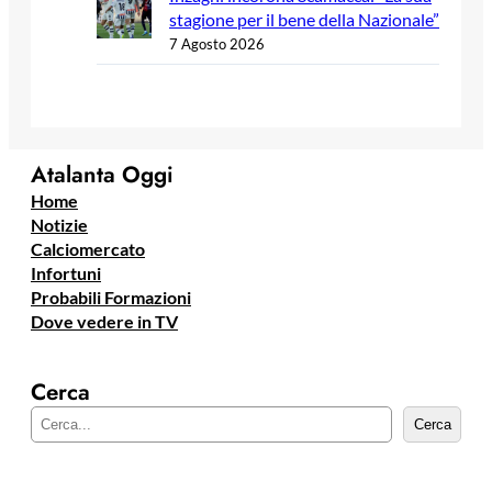
stagione per il bene della Nazionale”
7 Agosto 2026
Atalanta Oggi
Home
Notizie
Calciomercato
Infortuni
Probabili Formazioni
Dove vedere in TV
Cerca
C
Cerca
e
r
c