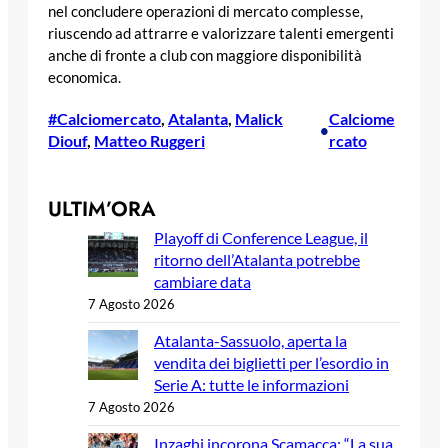
nel concludere operazioni di mercato complesse,
riuscendo ad attrarre e valorizzare talenti emergenti
anche di fronte a club con maggiore disponibilità
economica.
#Calciomercato
, 
Atalanta
, 
Malick
Calciome
•
Diouf
, 
Matteo Ruggeri
rcato
ULTIM’ORA
Playoff di Conference League, il
ritorno dell’Atalanta potrebbe
cambiare data
7 Agosto 2026
Atalanta-Sassuolo, aperta la
vendita dei biglietti per l’esordio in
Serie A: tutte le informazioni
7 Agosto 2026
Inzaghi incorona Scamacca: “La sua