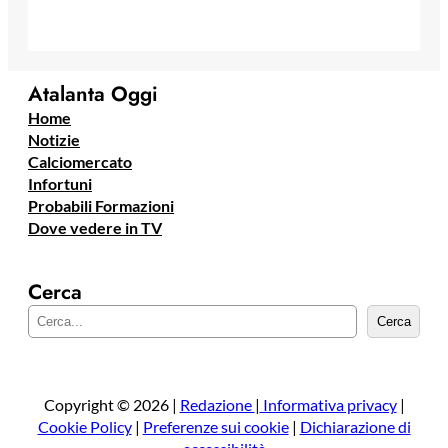
Atalanta Oggi
Home
Notizie
Calciomercato
Infortuni
Probabili Formazioni
Dove vedere in TV
Cerca
C
Cerca
e
r
c
a
Copyright © 2026 |
Redazione
|
Informativa privacy
|
Cookie Policy
|
Preferenze sui cookie
|
Dichiarazione di