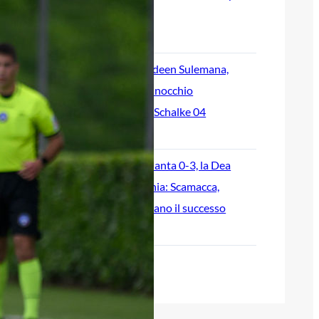
dell’Atalanta
9 Agosto 2026
Stop per Kamaldeen Sulemana,
distorsione al ginocchio
nell’amichevole contro lo Schalke 04
8 Agosto 2026
Schalke 04-Atalanta 0-3, la Dea
vince in Germania: Scamacca,
Samardžić e Krstović firmano il successo
8 Agosto 2026