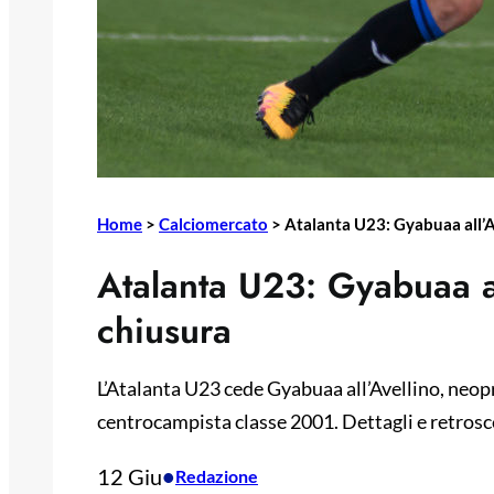
Home
>
Calciomercato
>
Atalanta U23: Gyabuaa all’Av
Atalanta U23: Gyabuaa all
chiusura
L’Atalanta U23 cede Gyabuaa all’Avellino, neopr
centrocampista classe 2001. Dettagli e retrosce
12 Giu
•
Redazione