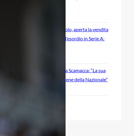
cambiare data
7 Agosto 2026
Atalanta-Sassuolo, aperta la vendita
dei biglietti per l’esordio in Serie A:
tutte le informazioni
7 Agosto 2026
Inzaghi incorona Scamacca: “La sua
stagione per il bene della Nazionale”
7 Agosto 2026