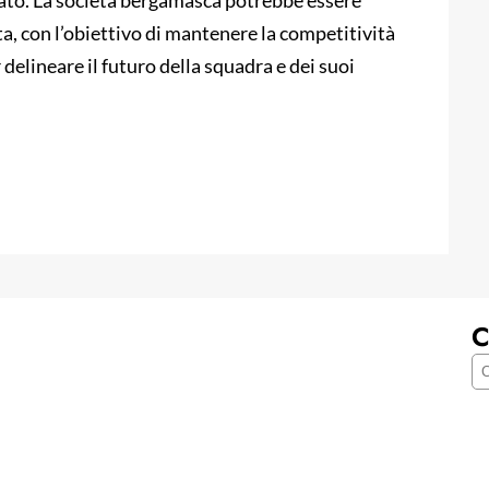
cato. La società bergamasca potrebbe essere
ita, con l’obiettivo di mantenere la competitività
r delineare il futuro della squadra e dei suoi
C
C
e
r
c