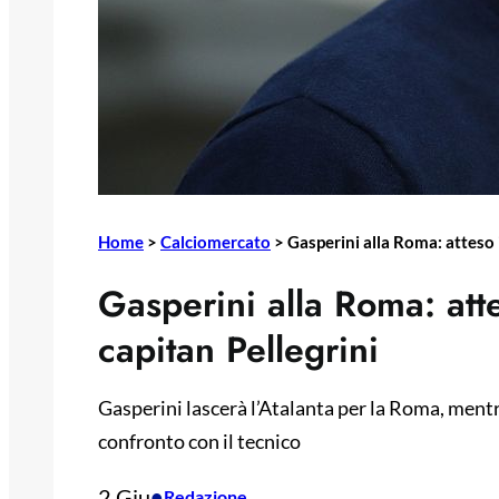
Home
>
Calciomercato
>
Gasperini alla Roma: atteso 
Gasperini alla Roma: att
capitan Pellegrini
Gasperini lascerà l’Atalanta per la Roma, mentre
confronto con il tecnico
2 Giu
•
Redazione