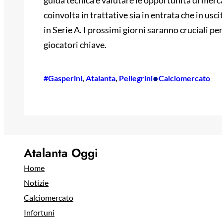
guida tecnica e valutare le opportunità di mer
coinvolta in trattative sia in entrata che in usc
in Serie A. I prossimi giorni saranno cruciali pe
giocatori chiave.
•
#Gasperini
, 
Atalanta
, 
Pellegrini
Calciomercato
Atalanta Oggi
Home
Notizie
Calciomercato
Infortuni