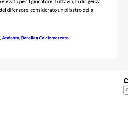
levato per il giocatore. Tuttavia, la dirigenza
el difensore, considerato un pilastro della
•
, 
Atalanta
, 
Barella
Calciomercato
C
C
e
r
c
a