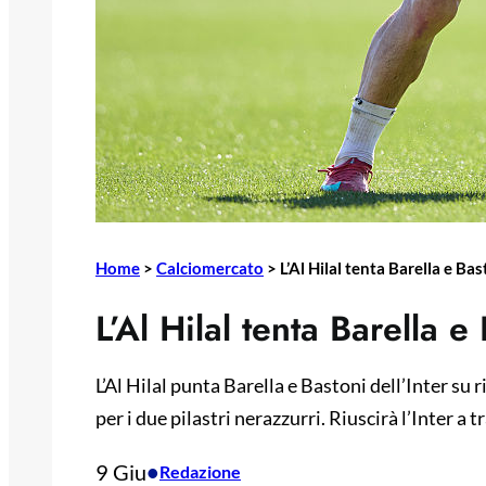
Home
>
Calciomercato
>
L’Al Hilal tenta Barella e Bas
L’Al Hilal tenta Barella e
L’Al Hilal punta Barella e Bastoni dell’Inter su 
per i due pilastri nerazzurri. Riuscirà l’Inter a t
9 Giu
•
Redazione