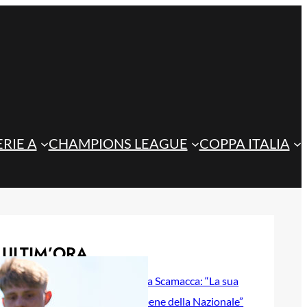
ERIE A
CHAMPIONS LEAGUE
COPPA ITALIA
ULTIM’ORA
Inzaghi incorona Scamacca: “La sua
stagione per il bene della Nazionale”