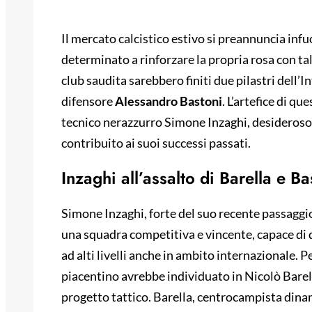
Il mercato calcistico estivo si preannuncia inf
determinato a rinforzare la propria rosa con tal
club saudita sarebbero finiti due pilastri dell’I
difensore
Alessandro Bastoni
. L’artefice di q
tecnico nerazzurro Simone Inzaghi, desideroso d
contribuito ai suoi successi passati.
Inzaghi all’assalto di Barella e Bas
Simone Inzaghi, forte del suo recente passaggio
una squadra competitiva e vincente, capace di
ad alti livelli anche in ambito internazionale. 
piacentino avrebbe individuato in Nicolò Barella
progetto tattico. Barella, centrocampista dinam