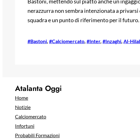
Bastoni, mettendo sul piatto anche un ingaggio e
nerazzurra non sembra intenzionata a privarsi d
squadra e un punto di riferimento per il futuro.
#Bastoni
, 
#Calciomercato
, 
#Inter
, 
#Inzaghi
, 
Al-Hilal
Atalanta Oggi
Home
Notizie
Calciomercato
Infortuni
Probabili Formazioni