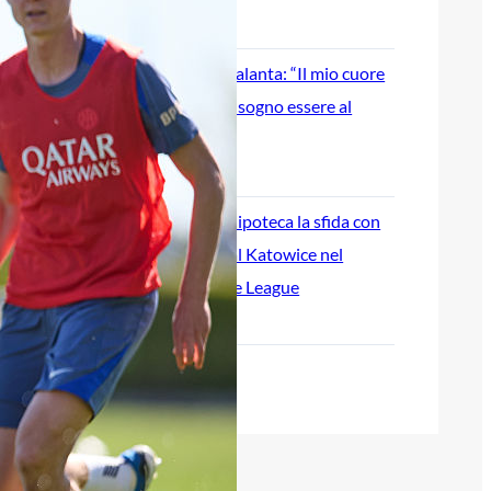
7 Agosto 2026
Jashari gela l’Atalanta: “Il mio cuore
è rossonero, un sogno essere al
Milan”
7 Agosto 2026
Hapoel Tel Aviv ipoteca la sfida con
l’Atalanta: 2-0 al Katowice nel
preliminare di Conference League
7 Agosto 2026