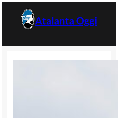
Vai
al
contenuto
Atalanta Oggi