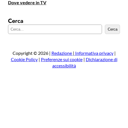
Dove vedere in TV
Cerca
C
Cerca
e
r
c
a
Copyright © 2026 |
Redazione
|
Informativa privacy
|
Cookie Policy
|
Preferenze sui cookie
|
Dichiarazione di
accessibilità