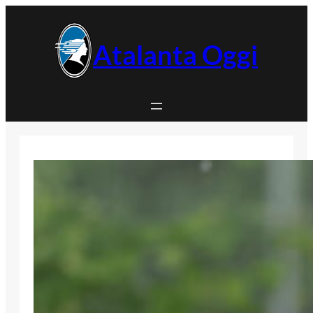
Vai
al
contenuto
Atalanta Oggi