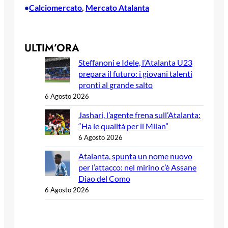
Calciomercato
, 
Mercato Atalanta
•
ULTIM’ORA
Steffanoni e Idele, l’Atalanta U23
prepara il futuro: i giovani talenti
pronti al grande salto
6 Agosto 2026
Jashari, l’agente frena sull’Atalanta:
“Ha le qualità per il Milan”
6 Agosto 2026
Atalanta, spunta un nome nuovo
per l’attacco: nel mirino c’è Assane
Diao del Como
6 Agosto 2026