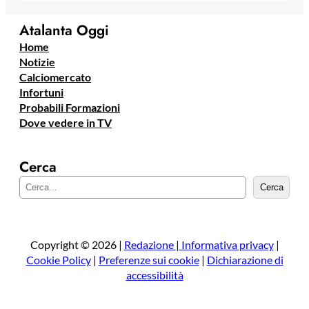
Atalanta Oggi
Home
Notizie
Calciomercato
Infortuni
Probabili Formazioni
Dove vedere in TV
Cerca
C
Cerca
e
r
c
a
Copyright © 2026 |
Redazione
|
Informativa privacy
|
Cookie Policy
|
Preferenze sui cookie
|
Dichiarazione di
accessibilità