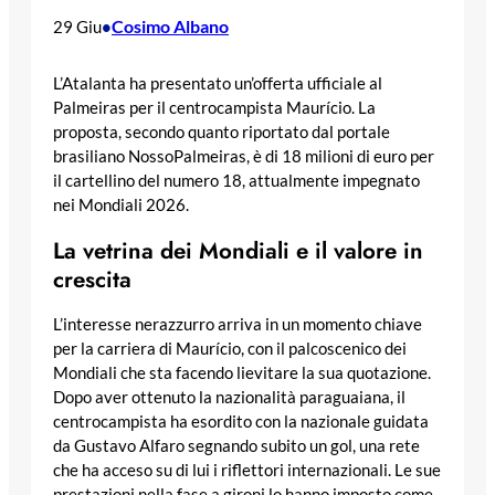
Cosimo Albano
29 Giu
•
L’Atalanta ha presentato un’offerta ufficiale al
Palmeiras per il centrocampista Maurício. La
proposta, secondo quanto riportato dal portale
brasiliano NossoPalmeiras, è di 18 milioni di euro per
il cartellino del numero 18, attualmente impegnato
nei Mondiali 2026.
La vetrina dei Mondiali e il valore in
crescita
L’interesse nerazzurro arriva in un momento chiave
per la carriera di Maurício, con il palcoscenico dei
Mondiali che sta facendo lievitare la sua quotazione.
Dopo aver ottenuto la nazionalità paraguaiana, il
centrocampista ha esordito con la nazionale guidata
da Gustavo Alfaro segnando subito un gol, una rete
che ha acceso su di lui i riflettori internazionali. Le sue
prestazioni nella fase a gironi lo hanno imposto come