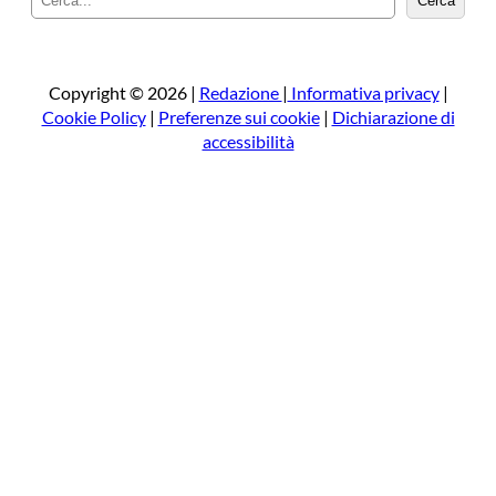
Cerca
e
r
c
a
Copyright © 2026 |
Redazione
|
Informativa privacy
|
Cookie Policy
|
Preferenze sui cookie
|
Dichiarazione di
accessibilità