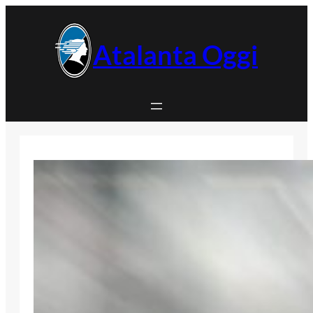
Vai
al
contenuto
Atalanta Oggi