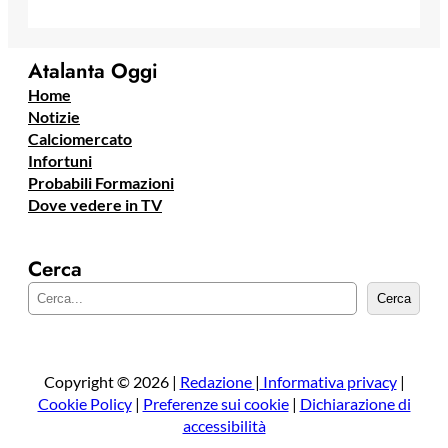
Atalanta Oggi
Home
Notizie
Calciomercato
Infortuni
Probabili Formazioni
Dove vedere in TV
Cerca
C
Cerca
e
r
c
a
Copyright © 2026 |
Redazione
|
Informativa privacy
|
Cookie Policy
|
Preferenze sui cookie
|
Dichiarazione di
accessibilità