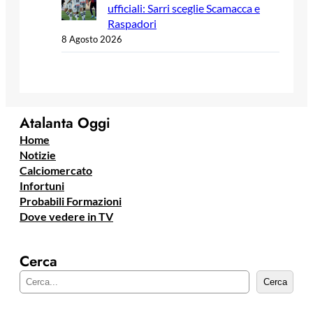
ufficiali: Sarri sceglie Scamacca e
Raspadori
8 Agosto 2026
Atalanta Oggi
Home
Notizie
Calciomercato
Infortuni
Probabili Formazioni
Dove vedere in TV
Cerca
C
Cerca
e
r