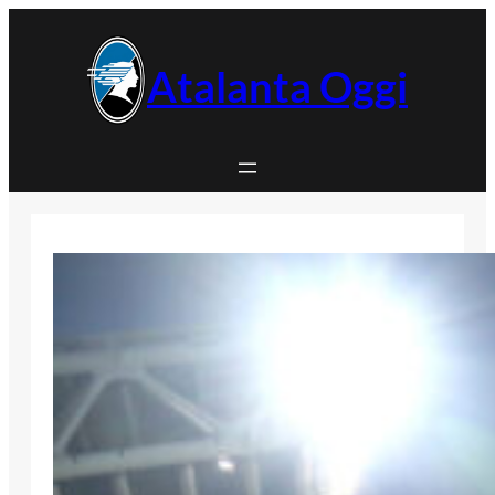
Vai
al
contenuto
Atalanta Oggi