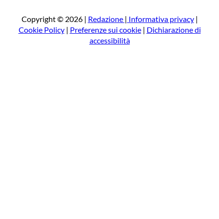
c
a
Copyright © 2026 |
Redazione
|
Informativa privacy
|
Cookie Policy
|
Preferenze sui cookie
|
Dichiarazione di
accessibilità