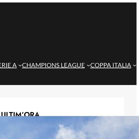
ERIE A
CHAMPIONS LEAGUE
COPPA ITALIA
ULTIM’ORA
Steffanoni e Idele, l’Atalanta U23
prepara il futuro: i giovani talenti