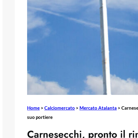
Home
>
Calciomercato
>
Mercato Atalanta
>
Carnesec
suo portiere
Carnesecchi, pronto il r