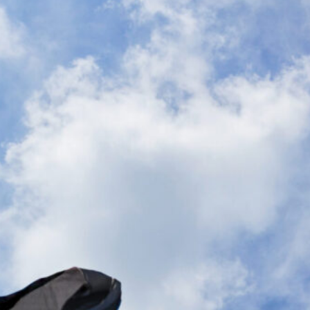
pronti al grande salto
6 Agosto 2026
Jashari, l’agente frena sull’Atalanta:
“Ha le qualità per il Milan”
6 Agosto 2026
Atalanta, spunta un nome nuovo per
l’attacco: nel mirino c’è Assane Diao
del Como
6 Agosto 2026