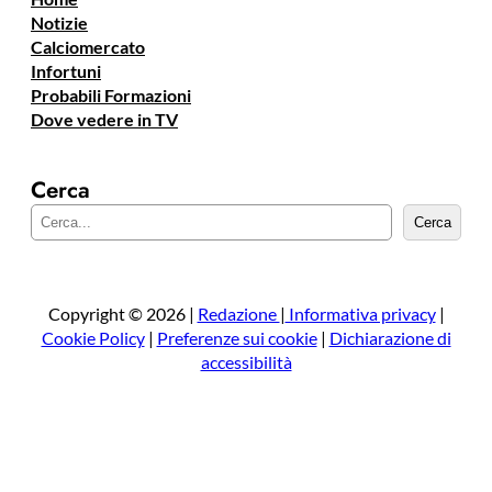
Notizie
Calciomercato
Infortuni
Probabili Formazioni
Dove vedere in TV
Cerca
C
Cerca
e
r
c
a
Copyright © 2026 |
Redazione
|
Informativa privacy
|
Cookie Policy
|
Preferenze sui cookie
|
Dichiarazione di
accessibilità