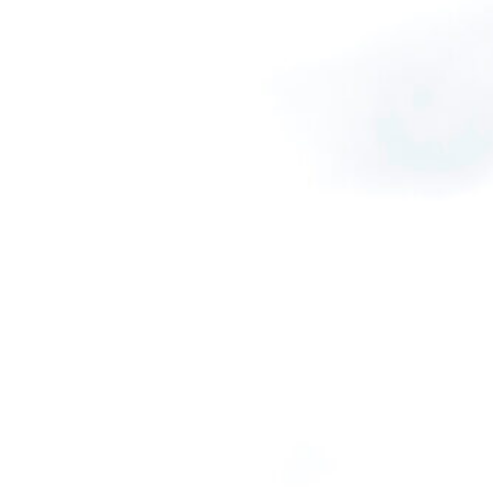
cambiare data
7 Agosto 2026
Atalanta-Sassuolo, aperta la vendita
dei biglietti per l’esordio in Serie A:
tutte le informazioni
7 Agosto 2026
Inzaghi incorona Scamacca: “La sua
stagione per il bene della Nazionale”
7 Agosto 2026