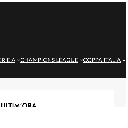
ERIE A
CHAMPIONS LEAGUE
COPPA ITALIA
ULTIM’ORA
Playoff di Conference League, il
ritorno dell’Atalanta potrebbe