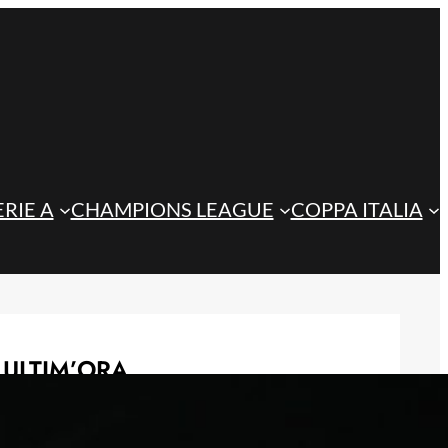
ERIE A
CHAMPIONS LEAGUE
COPPA ITALIA
ULTIM’ORA
Playoff di Conference League, il
ritorno dell’Atalanta potrebbe