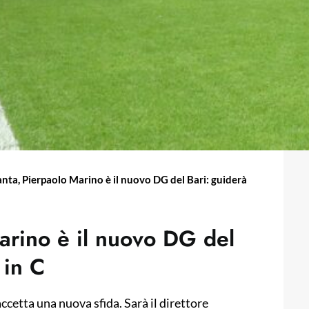
anta, Pierpaolo Marino è il nuovo DG del Bari: guiderà
arino è il nuovo DG del
 in C
accetta una nuova sfida. Sarà il direttore