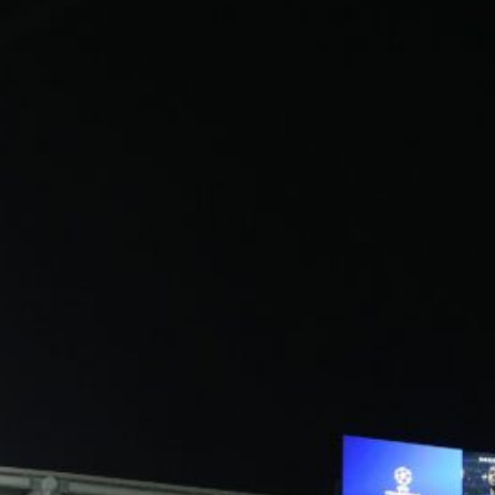
cambiare data
7 Agosto 2026
Atalanta-Sassuolo, aperta la vendita
dei biglietti per l’esordio in Serie A:
tutte le informazioni
7 Agosto 2026
Inzaghi incorona Scamacca: “La sua
stagione per il bene della Nazionale”
7 Agosto 2026