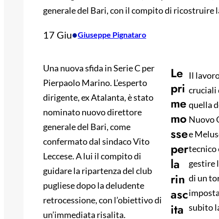
generale del Bari, con il compito di ricostruire 
17 Giu
•
Giuseppe Pignataro
Una nuova sfida in Serie C per
Le
Il lavor
Pierpaolo Marino. L’esperto
pri
cruciali
dirigente, ex Atalanta, è stato
me
quella d
nominato nuovo direttore
mo
Nuovo Qu
generale del Bari, come
sse
e Meluso
confermato dal sindaco Vito
per
tecnico 
Leccese. A lui il compito di
la
gestire 
guidare la ripartenza del club
rin
di un t
pugliese dopo la deludente
asc
impostar
retrocessione, con l’obiettivo di
ita
subito l
un’immediata risalita.