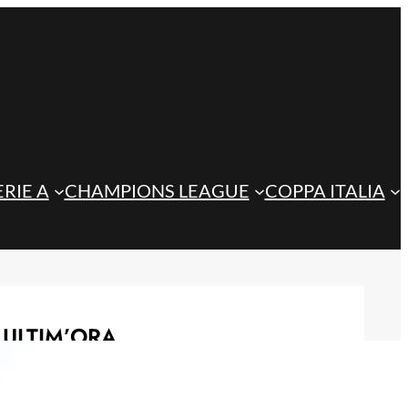
ERIE A
CHAMPIONS LEAGUE
COPPA ITALIA
ULTIM’ORA
Lukaku-Atalanta, Longo: “La Dea è il
club più vicino alle richieste del