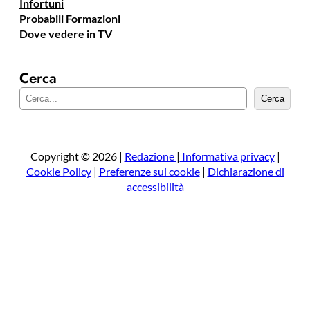
Infortuni
Probabili Formazioni
Dove vedere in TV
Cerca
C
Cerca
e
r
c
a
Copyright © 2026 |
Redazione
|
Informativa privacy
|
Cookie Policy
|
Preferenze sui cookie
|
Dichiarazione di
accessibilità