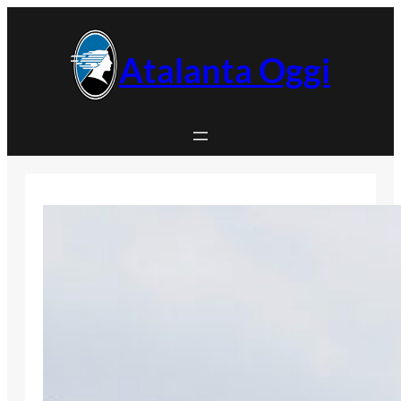
Vai
al
contenuto
Atalanta Oggi