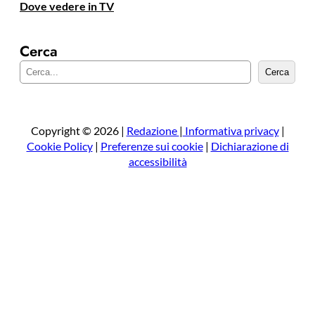
Dove vedere in TV
Cerca
C
Cerca
e
r
c
a
Copyright © 2026 |
Redazione
|
Informativa privacy
|
Cookie Policy
|
Preferenze sui cookie
|
Dichiarazione di
accessibilità