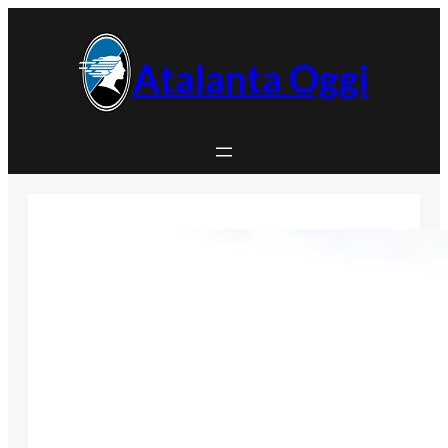
Vai
al
contenuto
Atalanta Oggi