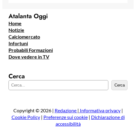
Atalanta Oggi
Home
Notizie
Calciomercato
Infortuni
Probabili Formazioni
Dove vedere in TV
Cerca
C
Cerca
e
r
c
a
Copyright © 2026 |
Redazione
|
Informativa privacy
|
Cookie Policy
|
Preferenze sui cookie
|
Dichiarazione di
accessibilità