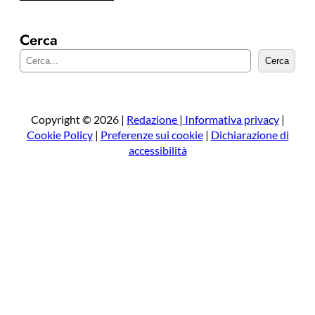
Cerca
C
Cerca
e
r
c
a
Copyright © 2026 |
Redazione
|
Informativa privacy
|
Cookie Policy
|
Preferenze sui cookie
|
Dichiarazione di
accessibilità