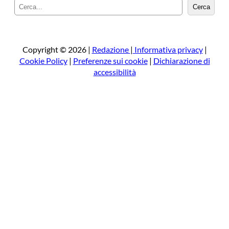
C
Cerca
e
r
c
a
Copyright © 2026 |
Redazione
|
Informativa privacy
|
Cookie Policy
|
Preferenze sui cookie
|
Dichiarazione di
accessibilità