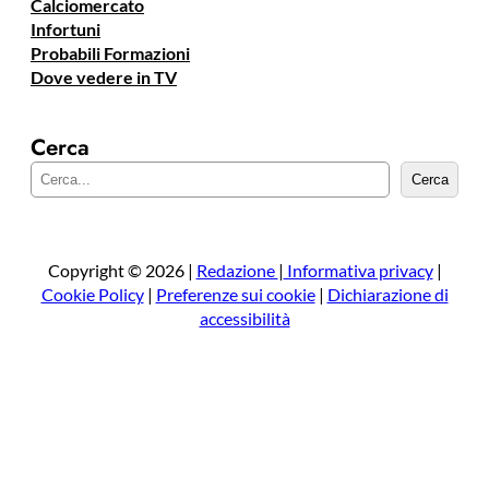
Calciomercato
Infortuni
Probabili Formazioni
Dove vedere in TV
Cerca
C
Cerca
e
r
c
a
Copyright © 2026 |
Redazione
|
Informativa privacy
|
Cookie Policy
|
Preferenze sui cookie
|
Dichiarazione di
accessibilità