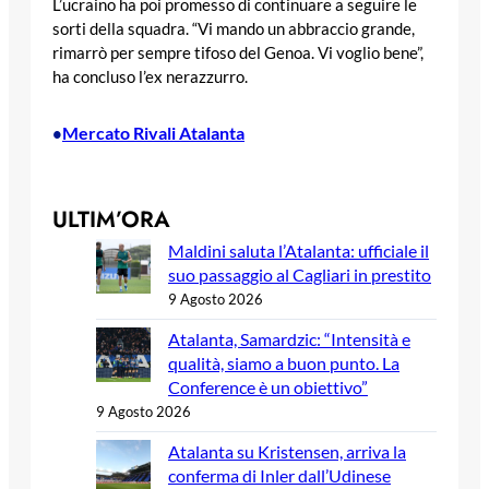
L’ucraino ha poi promesso di continuare a seguire le
sorti della squadra. “Vi mando un abbraccio grande,
rimarrò per sempre tifoso del Genoa. Vi voglio bene”,
ha concluso l’ex nerazzurro.
Mercato Rivali Atalanta
•
ULTIM’ORA
Maldini saluta l’Atalanta: ufficiale il
suo passaggio al Cagliari in prestito
9 Agosto 2026
Atalanta, Samardzic: “Intensità e
qualità, siamo a buon punto. La
Conference è un obiettivo”
9 Agosto 2026
Atalanta su Kristensen, arriva la
conferma di Inler dall’Udinese