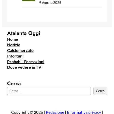
9 Agosto 2026
Atalanta Oggi
Home
Notizie
Calciomercato
Infortuni
Probabili Formazioni
Dove vedere in TV
Cerca
C
Cerca
e
r
c
a
Copyright © 2026 |
Redazione
|
Informativa privacy
|