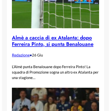
Almè a caccia di ex Atalanta: dopo
Ferreira Pinto, si punta Benalouane
Redazione
•
26 Giu
L’Almè punta Benalouane dopo Ferreira Pinto! La
squadra di Promozione sogna un altro ex Atalanta per
una stagione…