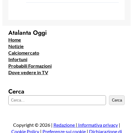
Atalanta Oggi
Home
Notizie
Calciomercato
Infortuni
Probabili Formazioni
Dove vedere in TV
Cerca
C
Cerca
e
r
c
a
Copyright © 2026 |
Redazione
|
Informativa privacy
|
Cookie Policy
|
Preferenze sui cookie
|
Dichiarazione di