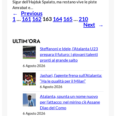
Sigur dell’Hajduk Spalato, ma restano vive le piste
Amrabat e…
←
Previous
1
…
161
162
163
164
165
…
210
Next
→
ULTIM’ORA
Steffanoni e Idele, l’Atalanta U23
prepara il futuro: i giovani talenti
pronti al grande salto
6 Agosto 2026
Jashari, l’agente frena sull’Atalanta:
“Ha le qualità per il Milan”
6 Agosto 2026
Atalanta, spunta un nome nuovo
per l’attacco: nel mirino c’è Assane
Diao del Como
6 Agosto 2026