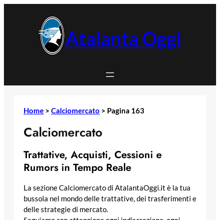
Vai
al
contenuto
Atalanta Oggi
Home
>
Calciomercato
>
Pagina 163
Calciomercato
Trattative, Acquisti, Cessioni e
Rumors in Tempo Reale
La sezione Calciomercato di AtalantaOggi.it è la tua
bussola nel mondo delle trattative, dei trasferimenti e
delle strategie di mercato.
Seguiamo con attenzione ogni indiscrezione, ogni