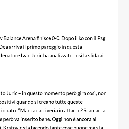
w Balance Arena finisce 0-0. Dopo il ko con il Psg
 Dea arriva il primo pareggio in questa
enatore Ivan Juric ha analizzato così la sfida ai
to Juric – in questo momento però gira così, non
positivi quando si creano tutte queste
ontinuato: “Manca cattiveria in attacco? Scamacca
 però va inserito bene. Oggi non è ancora al
 Krstovic sta facendo tante cose buone ma sta