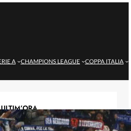
ERIE A
CHAMPIONS LEAGUE
COPPA ITALIA
ULTIM’ORA
Sarri indica la via per la difesa:
l’Atalanta valuta il colpo Romagnoli