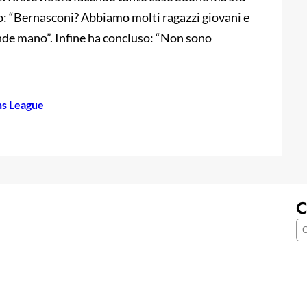
to: “Bernasconi? Abbiamo molti ragazzi giovani e
de mano”. Infine ha concluso: “Non sono
ns League
C
C
e
r
c