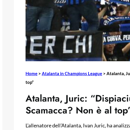
Home
>
Atalanta in Champions League
>
Atalanta, Ju
top”
Atalanta, Juric: “Dispiaciu
Scamacca? Non è al top
L’allenatore dell’Atalanta, Ivan Juric, ha analiz