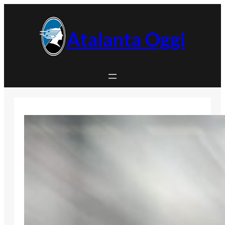
Vai
al
contenuto
Atalanta Oggi