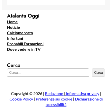
Atalanta Oggi
Home
Notizie
Calciomercato
Infortuni
Probabili Formazioni
Dove vedere in TV
Cerca
C
Cerca
e
r
c
a
Copyright © 2026 |
Redazione
|
Informativa privacy
|
Cookie Policy
|
Preferenze sui cookie
|
Dichiarazione di
accessibilità