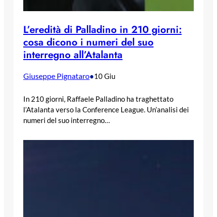
L’eredità di Palladino in 210 giorni:
cosa dicono i numeri del suo
interregno all’Atalanta
Giuseppe Pignataro
•
10 Giu
In 210 giorni, Raffaele Palladino ha traghettato
l’Atalanta verso la Conference League. Un’analisi dei
numeri del suo interregno…