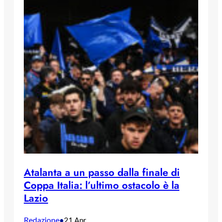
Atalanta a un passo dalla finale di
Coppa Italia: l’ultimo ostacolo è la
Lazio
Redazione
•
21 Apr