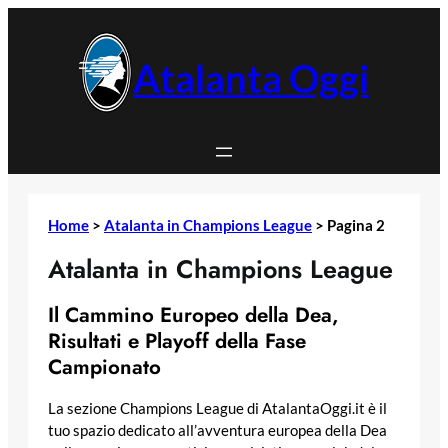
Vai
al
contenuto
Atalanta Oggi
Home
>
Atalanta in Champions League
>
Pagina 2
Atalanta in Champions League
Il Cammino Europeo della Dea,
Risultati e Playoff della Fase
Campionato
La sezione Champions League di AtalantaOggi.it è il
tuo spazio dedicato all’avventura europea della Dea