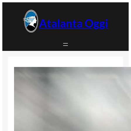
Vai
al
contenuto
Atalanta Oggi