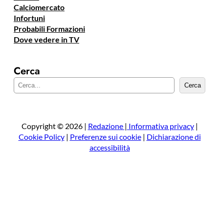
Calciomercato
Infortuni
Probabili Formazioni
Dove vedere in TV
Cerca
C
Cerca
e
r
c
a
Copyright © 2026 |
Redazione
|
Informativa privacy
|
Cookie Policy
|
Preferenze sui cookie
|
Dichiarazione di
accessibilità