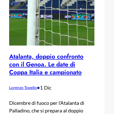
Atalanta, doppio confronto
con il Genoa. Le date di
Coppa Italia e campionato
•
1 Dic
Lorenzo Topello
Dicembre di fuoco per l’Atalanta di
Palladino, che si prepara al doppio