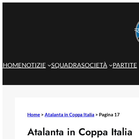
Vai
al
contenuto
HOME
NOTIZIE
SQUADRA
SOCIETÀ
PARTITE
Home
>
Atalanta in Coppa Italia
>
Pagina 17
Atalanta in Coppa Italia