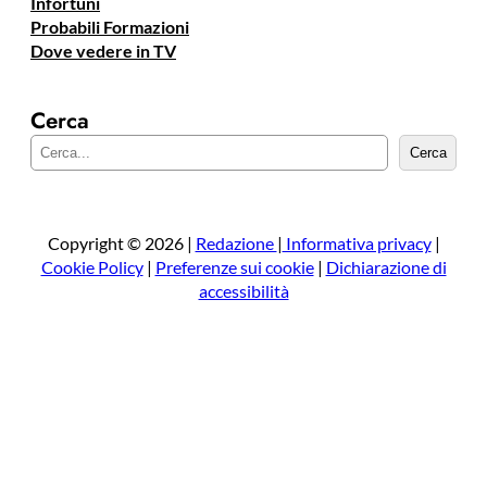
Infortuni
Probabili Formazioni
Dove vedere in TV
Cerca
C
Cerca
e
r
c
a
Copyright © 2026 |
Redazione
|
Informativa privacy
|
Cookie Policy
|
Preferenze sui cookie
|
Dichiarazione di
accessibilità