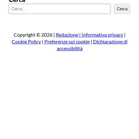
C
Cerca
e
r
c
a
Copyright © 2026 |
Redazione
|
Informativa privacy
|
Cookie Policy
|
Preferenze sui cookie
|
Dichiarazione di
accessibilità