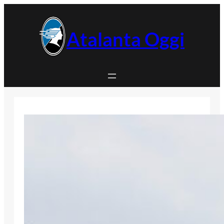
Vai
al
contenuto
Atalanta Oggi