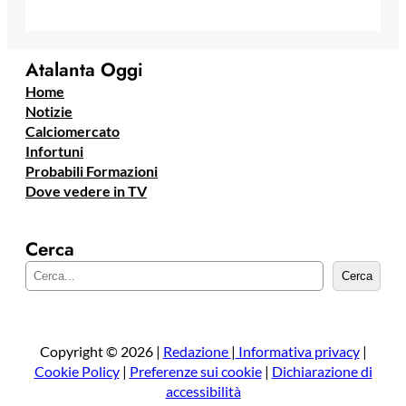
Atalanta Oggi
Home
Notizie
Calciomercato
Infortuni
Probabili Formazioni
Dove vedere in TV
Cerca
C
Cerca
e
r
c
a
Copyright © 2026 |
Redazione
|
Informativa privacy
|
Cookie Policy
|
Preferenze sui cookie
|
Dichiarazione di
accessibilità