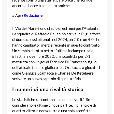
recente contro una statistica storica che sorride
ancora al Lecce tra le mura amiche.
Redazione
5 Apr
•
Il Via del Mare è uno stadio di estremi per l’Atalanta.
La squadra di Raffaele Palladino arriva in Puglia forte
di due successi ottenuti nel 2024, un 2-0 e un 4-0 che
hanno cambiato l’inerzia recente in questo confronto.
Un cambio di rotta netto. L’ultimo inciampo risale
infatti al novembre 2022, una sconfitta per 2-1
maturata con un gol di Federico Di Francesco, figlio
dell’attuale tecnico giallorosso. Ora tocca a giocatori
come Gianluca Scamacca e Charles De Ketelaere
scrivere un nuovo capitolo di questa sfida.
I numeri di una rivalità storica
Le statistiche raccontano una doppia verità. Se si
considerano le ultime cinque partite, il bilancio è di
quattro vittorie nerazzurre e una sola sconfitta.