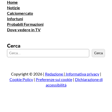
Home
Notizie
Calciomercato
Infortuni
Probabili Formazioni
Dove vedere in TV
Cerca
C
Cerca
e
r
c
a
Copyright © 2026 |
Redazione
|
Informativa privacy
|
Cookie Policy
|
Preferenze sui cookie
|
Dichiarazione di
accessibilità