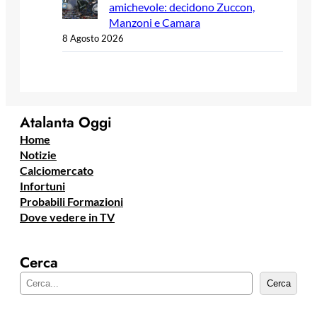
amichevole: decidono Zuccon,
Manzoni e Camara
8 Agosto 2026
Atalanta Oggi
Home
Notizie
Calciomercato
Infortuni
Probabili Formazioni
Dove vedere in TV
Cerca
C
Cerca
e
r