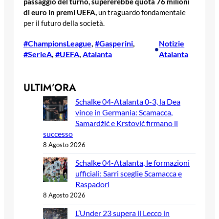
passaggio del turno, supererebbe quota 76 milioni
di euro in premi UEFA,
un traguardo fondamentale
per il futuro della società.
#ChampionsLeague
, 
#Gasperini
, 
Notizie
•
#SerieA
, 
#UEFA
, 
Atalanta
Atalanta
ULTIM’ORA
Schalke 04-Atalanta 0-3, la Dea
vince in Germania: Scamacca,
Samardžić e Krstović firmano il
successo
8 Agosto 2026
Schalke 04-Atalanta, le formazioni
ufficiali: Sarri sceglie Scamacca e
Raspadori
8 Agosto 2026
L’Under 23 supera il Lecco in