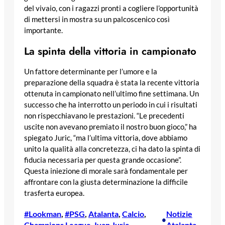
del vivaio, con i ragazzi pronti a cogliere l’opportunità
di mettersi in mostra su un palcoscenico così
importante.
La spinta della vittoria in campionato
Un fattore determinante per l’umore e la
preparazione della squadra è stata la recente vittoria
ottenuta in campionato nell’ultimo fine settimana. Un
successo che ha interrotto un periodo in cui i risultati
non rispecchiavano le prestazioni. “Le precedenti
uscite non avevano premiato il nostro buon gioco,” ha
spiegato Juric, “ma l’ultima vittoria, dove abbiamo
unito la qualità alla concretezza, ci ha dato la spinta di
fiducia necessaria per questa grande occasione”.
Questa iniezione di morale sarà fondamentale per
affrontare con la giusta determinazione la difficile
trasferta europea.
#Lookman
, 
#PSG
, 
Atalanta
, 
Calcio
, 
Notizie
•
Champions League
, 
Ivan Juric
Atalanta