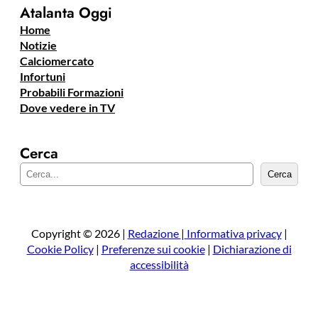
Atalanta Oggi
Home
Notizie
Calciomercato
Infortuni
Probabili Formazioni
Dove vedere in TV
Cerca
C
Cerca
e
r
c
a
Copyright © 2026 |
Redazione
|
Informativa privacy
|
Cookie Policy
|
Preferenze sui cookie
|
Dichiarazione di
accessibilità