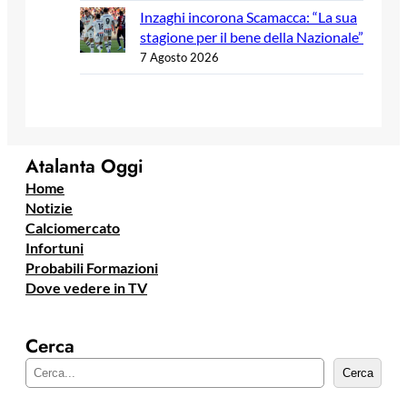
Inzaghi incorona Scamacca: “La sua
stagione per il bene della Nazionale”
7 Agosto 2026
Atalanta Oggi
Home
Notizie
Calciomercato
Infortuni
Probabili Formazioni
Dove vedere in TV
Cerca
C
Cerca
e
r