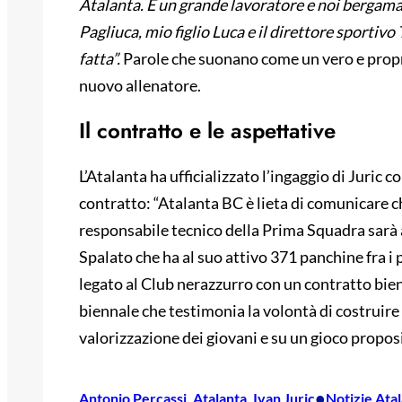
Atalanta. È un grande lavoratore e noi bergama
Pagliuca, mio figlio Luca e il direttore sportiv
fatta”.
Parole che suonano come un vero e proprio
nuovo allenatore.
Il contratto e le aspettative
L’Atalanta ha ufficializzato l’ingaggio di Juric co
contratto: “Atalanta BC è lieta di comunicare che
responsabile tecnico della Prima Squadra sarà a
Spalato che ha al suo attivo 371 panchine fra i pr
legato al Club nerazzurro con un contratto bien
biennale che testimonia la volontà di costruire
valorizzazione dei giovani e su un gioco proposi
•
Antonio Percassi
, 
Atalanta
, 
Ivan Juric
Notizie Ata