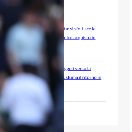
04
6 Agosto 2026
Mercato Atalanta: si sfoltisce la
rosa, Gaetano unico acquisto in
attesa dei rinforzi
6 Agosto 2026
L’ex Atalanta Ruggeri verso la
Premier League: sfuma il ritorno in
Italia
6 Agosto 2026