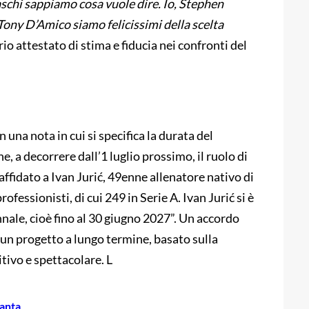
schi sappiamo cosa vuole dire. Io, Stephen
o Tony D’Amico siamo felicissimi della scelta
 attestato di stima e fiducia nei confronti del
n una nota in cui si specifica la durata del
, a decorrere dall’1 luglio prossimo, il ruolo di
ffidato a Ivan Jurić, 49enne allenatore nativo di
ofessionisti, di cui 249 in Serie A. Ivan Jurić si è
nale, cioè fino al 30 giugno 2027”. Un accordo
 un progetto a lungo termine, basato sulla
tivo e spettacolare. L
lanta