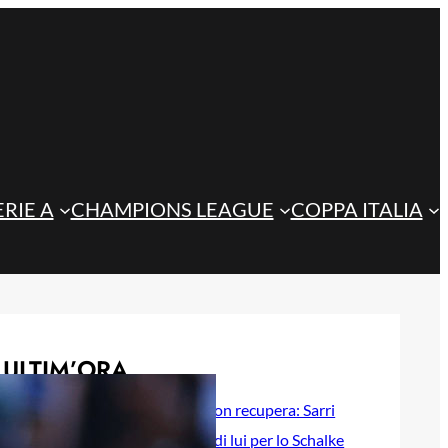
ERIE A
CHAMPIONS LEAGUE
COPPA ITALIA
ULTIM’ORA
Atalanta, de Roon recupera: Sarri
può contare su di lui per lo Schalke