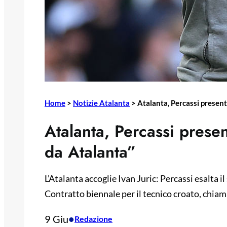
Home
>
Notizie Atalanta
>
Atalanta, Percassi presenta
Atalanta, Percassi present
da Atalanta”
L’Atalanta accoglie Ivan Juric: Percassi esalta il s
Contratto biennale per il tecnico croato, chiam
9 Giu
•
Redazione