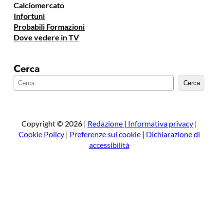
Calciomercato
Infortuni
Probabili Formazioni
Dove vedere in TV
Cerca
C
Cerca
e
r
c
a
Copyright © 2026 |
Redazione
|
Informativa privacy
|
Cookie Policy
|
Preferenze sui cookie
|
Dichiarazione di
accessibilità