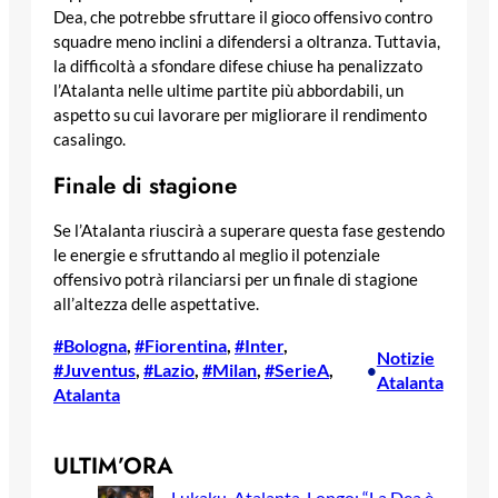
Dea, che potrebbe sfruttare il gioco offensivo contro
squadre meno inclini a difendersi a oltranza. Tuttavia,
la difficoltà a sfondare difese chiuse ha penalizzato
l’Atalanta nelle ultime partite più abbordabili, un
aspetto su cui lavorare per migliorare il rendimento
casalingo.
Finale di stagione
Se l’Atalanta riuscirà a superare questa fase gestendo
le energie e sfruttando al meglio il potenziale
offensivo potrà rilanciarsi per un finale di stagione
all’altezza delle aspettative.
#Bologna
, 
#Fiorentina
, 
#Inter
, 
Notizie
#Juventus
, 
#Lazio
, 
#Milan
, 
#SerieA
, 
•
Atalanta
Atalanta
ULTIM’ORA
Lukaku-Atalanta, Longo: “La Dea è