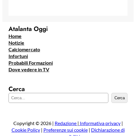
Atalanta Oggi
Home
Notizie
Calciomercato
Infortuni
Probabili Formazioni
Dove vedere in TV
Cerca
C
Cerca
e
r
c
a
Copyright © 2026 |
Redazione
|
Informativa privacy
|
Cookie Policy
|
Preferenze sui cookie
|
Dichiarazione di