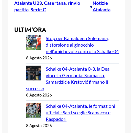
Atalanta U23
, 
Casertana
, 
rinvio
Notizie
•
partita
, 
Serie C
Atalanta
ULTIM’ORA
Stop per Kamaldeen Sulemana,
distorsione al ginocchio
nell’amichevole contro lo Schalke 04
8 Agosto 2026
Schalke 04-Atalanta 0-3, la Dea
vince in Germania: Scamacca,
Samardžić e Krstović firmano il
successo
8 Agosto 2026
Schalke 04-Atalanta, le formazioni
ufficiali: Sarri sceglie Scamacca e
Raspadori
8 Agosto 2026